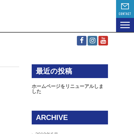
N
a
v
i
g
a
t
i
最近の投稿
o
n
ホームページをリニューアルしま
した
ARCHIVE